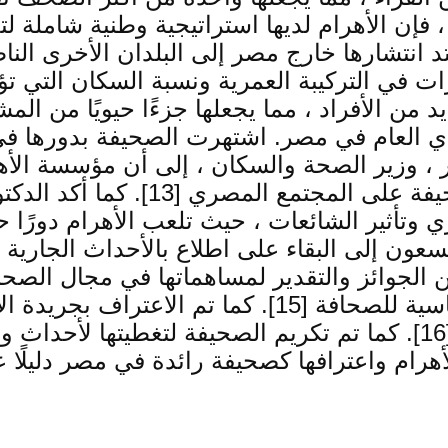
انتشارها خارج مصر إلى البلدان الأخرى الناطقة
د من الأفراد ، مما يجعلها جزءًا حيويًا من المش
لرأي العام في مصر. اشتهرت الصحيفة بدورها ف
ار ، وزير الصحة والسكان ، إلى أن مؤسسة الأ
على مدار قرابة 147 عامًا ، مما يبر
 يسعون إلى البقاء على اطلاع بالأحداث الجاري
لجوائز والتقدير لمساهماتها في مجال الصحافة.
بقانون شرف الصحافة المصري والمبادئ الأساسية للصحافة 
يستمرون في الحفاظ على سلطتهم ونفوذهم [16]. كما تم تكريم الصح
 ، يعد تأثير الأهرام واعترافها كصحيفة رائدة في مصر دل