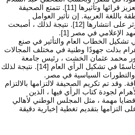
فاروق ، رئيس تحرير جريدة الأهرام المساعي ، فإن الأهرام لديها استراتيجية وطنية شاملة لتعزيز قرائها وتأثيرها [11]. تتمتع الصحيفة
 باللغة العربية. إن تأثير العوامل
الديموغرافية على قراء الأهرام كبير ، مع التغيرات في التركيبة العمرية ونسبة السكان التي تؤثر على انتشارها [12]. نتيجة لذلك ، أصبحت
هد الإعلامي في مصر [1].
ي تشكيل الخطاب العام والتأثير في صنع
هرام بذلت جهودًا وطنية في مختلف المجالات
ز تأثير الصحيفة على المجتمع المصري [13]. كما أكد الدكتور محمد عثمان الخشت ، رئيس جامعة
القاهرة ، على أهمية دراسة الرأي العام المصري وتأثير الشائعات ، حيث تلعب الأهرام دورًا حاسمًا في تشكيل الرأي العام [14]. نتيجة لذلك
ة والتطورات السياسية في مصر.
 وقد تم تكريم الصحيفة لالتزامها بالالتزام
[15]. كما تم الاعتراف بجريدة الأهرام لجودة كتاب الرأي فيها ، الذين
يفة لتغطيتها لأحداث وقضايا مهمة ، مثل المجلس الوطني لأهالي
يلًا على التزامها بتقديم تغطية إخبارية دقيقة