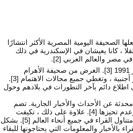
 في مصر ، حيث تأسست في 5 أغسطس 1875 ، مما يجعلها الصحيفة اليومية المصرية الأكثر انتشارًا
ن ، بشارة وسليم تقلا ، كانا يعيشان في الإسكندرية في ذلك
بالإضافة إلى عددها الصباحي اليومي ، تصدر الأهرام أيضًا صحيفة مسائية تصدر يوميًا منذ يناير 1991 [3]. الغرض من صحيفة الأهرام
المسائية هو تزويد القراء بآخر الأخبار والأحداث الجارية في نفس اليوم ، سواء كانت محلية أو أجنبية ، وتغطي جميع مجالات الاهتمام [3].
ى اطلاع دائم بآخر التطورات في بلادهم وحول
حدثة عن الأحداث والأخبار الجارية. تضم
الصحيفة فريقًا متخصصًا من الصحفيين والمحررين الذين يعملون بلا كلل لضمان دقة الأخبار وعدم تحيزها [4]. علاوة على ذلك ، تكيفت
الأهرام مع العصر المتغير بتحويل إصداراتها المسائية إلى إصدارات إلكترونية ، مما جعلها في متناول القراء في جميع أنحاء العالم [5]. بشكل
ء بالأخبار والمعلومات التي يحتاجونها للبقاء