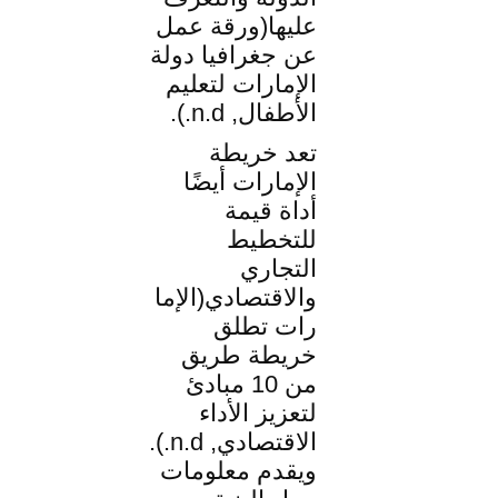
عليها(ورقة عمل
عن جغرافيا دولة
الإمارات لتعليم
الأطفال, n.d.).
تعد خريطة
الإمارات أيضًا
أداة قيمة
للتخطيط
التجاري
والاقتصادي(الإما
رات تطلق
خريطة طريق
من 10 مبادئ
لتعزيز الأداء
الاقتصادي, n.d.).
ويقدم معلومات