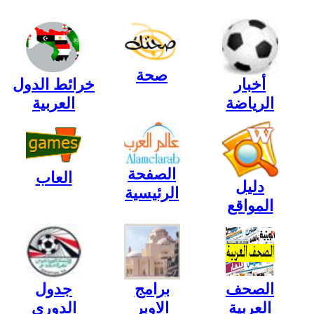
صحة
أخبار
خرائط الدول
الرياضة
العربية
الصفحة
العاب
دليل
الرئيسية
المواقع
الصحف
برامج
جدول
العربية
الاوبر
الدورى