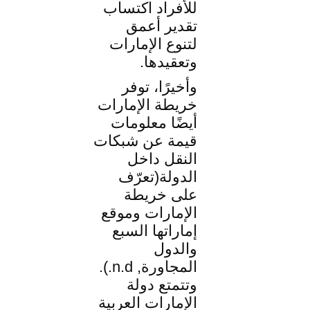
للأفراد اكتساب
تقدير أعمق
لتنوع الإمارات
وتعقيدها.
وأخيرًا، توفر
خريطة الإمارات
أيضًا معلومات
قيمة عن شبكات
النقل داخل
الدولة(تعرّف
على خريطة
الإمارات وموقع
إماراتها السبع
والدول
المجاورة, n.d.).
وتتمتع دولة
الإمارات العربية