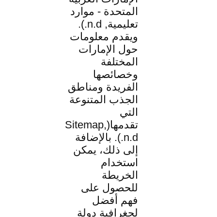
المتحدة - موارد
تعليمية, n.d.).
ويقدم معلومات
حول الإمارات
المختلفة
وخصائصها
الفريدة ومناطق
الجذب المتنوعة
التي
تقدمها(Sitemap,
n.d.). بالإضافة
إلى ذلك، يمكن
استخدام
الخريطة
للحصول على
فهم أفضل
لجغرافية دولة