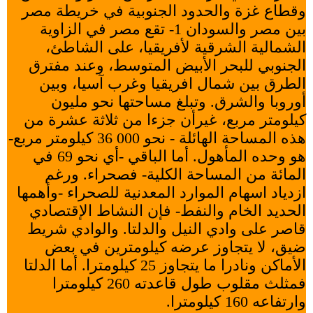
وقطاع غزة والحدود الجنوبية في خريطة مصر
بين مصر والسودان 1- تقع مصر في الزاوية
الشمالية الشرقية لأفريقيا، على الشاطئ،
الجنوبي للبحر الأبيض المتوسط، وعند مفترق
الطرق بين شمال افريقيا وغرب آسيا، وبين
أوروبا والشرق. وتبلغ مساحتها نحو مليون
كيلومتر مربع، غيرأن جزءا من ثلاثة عشرة من
هذه المساحة الهائلة - نحو 000 36 كيلومتر مربع-
هو وحده المأهول. أما الباقي -أي نحو 69 في
المائة من المساحة الكلية- فصحراء. ورغم
ازدياد اسهام الموارد المعدنية للصحراء -وأهمها
الحديد الخام والنفط- فإن النشاط الإقتصادي
قاصر على وادي النيل والدلتا. والوادي شريط
ضيق، لا يتجاوز عرضه كيلومترين في بعض
الأماكن ونادرا ما يتجاوز 25 كيلومترا. أما الدلتا
فمثلث مقلوب طول قاعدته 260 كيلومترا
وارتفاعه 160 كيلومترا.