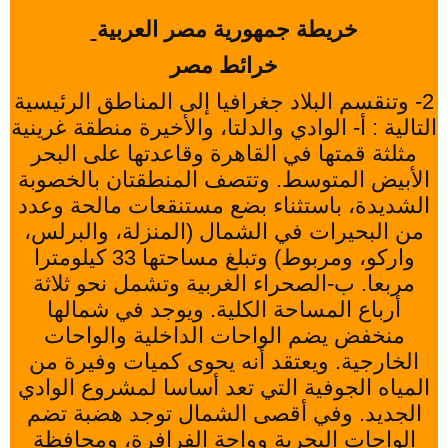
خريطة جمهورية مصر العربية
خرائط مصر
2- وتنقسم البلاد جغرافيا إلى المناطق الرئيسية
التالية : أ- الوادي والدلتا، والأخيرة منطقة غرينية
مثلثة قمتها في القاهرة وقاعدتها على البحر
الأبيض المتوسط. وتتصف المنطقتان بالخصوبة
الشديدة، باستثناء بضع مستنقعات مالحة وعدد
من البحيرات في الشمال (المنزلة، والبرلس،
واركو، ومربوط) وتبلغ مساحتها 33 كيلومترا
مربعا. ب-الصحراء الغربية وتشمل نحو ثلاثة
أرباع المساحة الكلية. ويوجد في شمالها
منخفض يضم الواحات الداخلية والواحات
الخارجية. ويعتقد أنه يحوى كميات وفيرة من
المياه الجوفية التي تعد أساسا لمشروع الوادي
الجديد. وفي أقصى الشمال توجد هضبة تضم
الواحات البحرية وواحة الفرافرة، ومحافظة