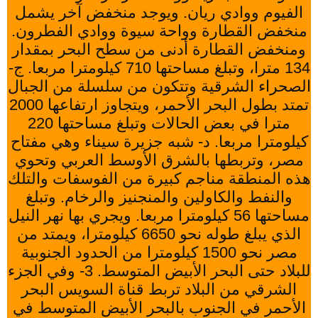
الفيوم ووادي ريان. ويوجد منخفض آخر يشمل
منخفض القطارة وواحة سيوة ووادي الفطرون.
ومنخفض القطارة أدنى من سطح البحر بمقدار
134 مترا، وتبلغ مساحتها 710 كيلومترا مربعا. ج-
الصحراء الشرقية وتتكون من سلسلة من الجبال
تمتد بطول البحر الأحمر، ويتجاوز ارتفاعها 2000
مترا في بعض الحالات وتبلغ مساحتها 220
كيلومترا مربعا. د- شبه جزيرة سيناء وهي مفتاح
مصر، وتربطها بالشرق الأوسط العربي وتحوي
هذه المنطقة مناجم كبيرة من الفوسفات والتلك
والنفط والكاولين والمنجنيز والرخام. وتبلغ
مساحتها 56 كيلومترا مربعا. ويجري بها نهر النيل
الذي يبلغ طوله نحو 6650 كيلومترا، ويمتد من
مصر نحو 1500 كيلومترا من الحدود الجنوبية
للبلاد حتى البحر الأبيض المتوسط. 3- وفي الجزء
الشرقي من البلاد تربط قناة السويس البحر
الأحمر في الجنوب بالبحر الأبيض المتوسط في